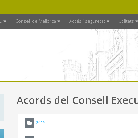
DE MALLORCA
MALLORCA.ES
TRAN
SEU ELECTRÒNICA
u
Consell de Mallorca
Accés i seguretat
Utilitats
Acords del Consell Exec
2015