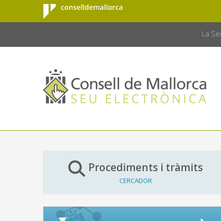
Consell de
Salta al contingut principal
CONSELL 
Mallorca
La Se
Procediments i tràmits
CERCADOR