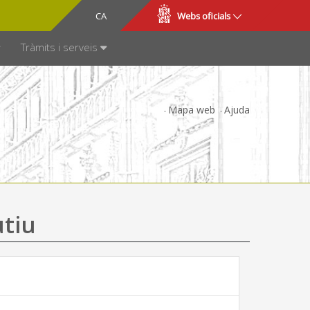
CA
ES
Webs oficials
SPARÈNCIA
Tràmits i serveis
Mapa web
Ajuda
utiu