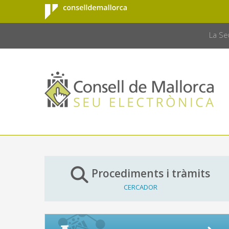
Consell de
Salta al contingut principal
CONSELL 
Mallorca
La Se
Procediments i tràmits
CERCADOR