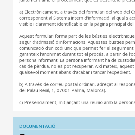
a) Electrònicament, a través del formulari del web del Co
corresponent al Sistema intern d'informació, al qual s'ac
visible i clarament identificable en la pàgina principal de
Aquest formulari forma part de les bústies electròniques
segur d'admissió d'informacions. Aquestes bústies perme
comunicació d'un codi únic que permet fer el seguiment 
garanteix l'anonimat durant tot el procés, a partir de l'ocu
persona informant. La persona informant ha de custodiar
cas de pèrdua, no es pot recuperar. Així mateix, aquest
qualsevol moment abans d'acabar i tancar l'expedient.
b) A través de correu postal ordinari, adreçat al respon
del Palau Reial, 1, 07001 Palma, Mallorca).
c) Presencialment, mitjançant una reunió amb la persona
DOCUMENTACIÓ