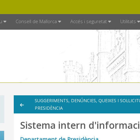
DE MALLORCA
MALLORCA.ES
TRAN
SEU ELECTRÒNICA
u
Consell de Mallorca
Accés i seguretat
Utilitats
SUGGERIMENTS, DENÚNCIES, QUEIXES I SOL·LIC
PRESIDÈNCIA
Sistema intern d'informac
Departament de Presidència