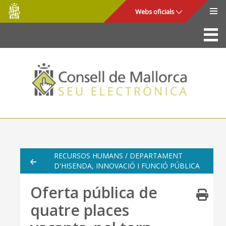
Consell
Salta al contingut principal
Webs oficials
de
Mallorca
La Seu
Consell de Mallorca
Accés i seguretat
Utilitats
Tràmits i serveis
RECURSOS HUMANS / DEPARTAMENT
D'HISENDA, INNOVACIÓ I FUNCIÓ PÚBLICA
Mapa web
Oferta pública de
Ajuda
quatre places