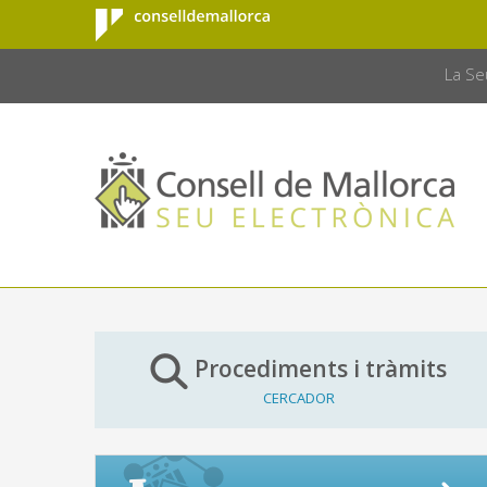
Consell de
Salta al contingut principal
CONSELL 
Mallorca
La Se
Procediments i tràmits
CERCADOR