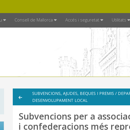
DE MALLORCA
MALLORCA.ES
TRAN
SEU ELECTRÒNICA
u
Consell de Mallorca
Accés i seguretat
Utilitats
SUBVENCIONS, AJUDES, BEQUES I PREMIS / DE
DESENVOLUPAMENT LOCAL
Subvencions per a associa
i confederacions més repr