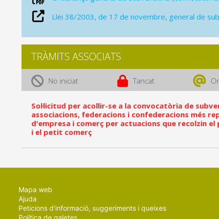
Llei 38/2003, de 17 de novembre, general de su
TRÀMITS ASSOCIATS
No iniciat
Tancat
On
Sol·licitud per acollir-se a la convocatòria de subv
associacions, federacions i confederacions més re
d'empresa i comerç per actuacions que recolzin el
i el petit comerç
Mapa web
Ajuda
Peticions d'informació, suggeriments i queixes
Política de galetes