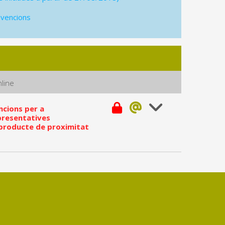
bvencions
line
encions per a
presentatives
 producte de proximitat