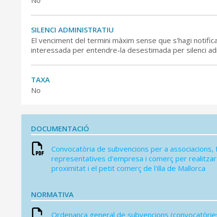
No
SILENCI ADMINISTRATIU
El venciment del termini màxim sense que s'hagi notific
interessada per entendre-la desestimada per silenci adm
TAXA
No
DOCUMENTACIÓ
Convocatòria de subvencions per a associacions, 
representatives d'empresa i comerç per realitzar
proximitat i el petit comerç de l'illa de Mallorca
NORMATIVA
Ordenança general de subvencions (convocatòries