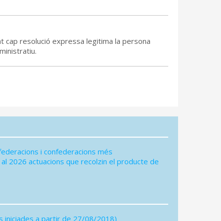
at cap resolució expressa legitima la persona
inistratiu.
federacions i confederacions més
 al 2026 actuacions que recolzin el producte de
 iniciades a partir de 27/08/2018)