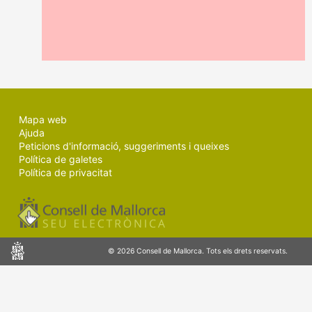
MALLORCA.ES
TRANSPARÈNCIA
Mapa web
Ajuda
Peticions d'informació, suggeriments i queixes
Política de galetes
Política de privacitat
Consell
© 2026 Consell de Mallorca. Tots els drets reservats.
de
Mallorca