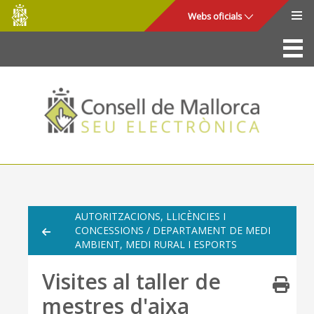
Consell
Salta al contingut principal
Webs oficials
de
Mallorca
La Seu
Consell de Mallorca
Accés i seguretat
Utilitats
Tràmits i serveis
AUTORITZACIONS, LLICÈNCIES I
CONCESSIONS / DEPARTAMENT DE MEDI
Mapa web
AMBIENT, MEDI RURAL I ESPORTS
Ajuda
Visites al taller de
mestres d'aixa