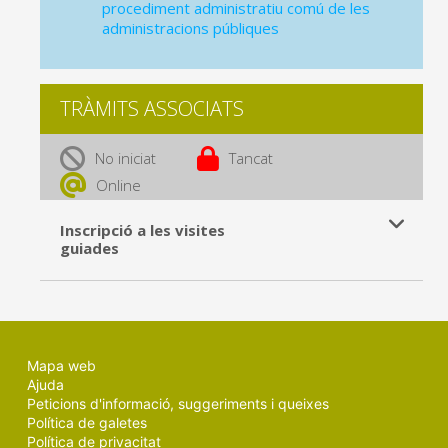
procediment administratiu comú de les
administracions públiques
TRÀMITS ASSOCIATS
No iniciat
Tancat
Online
Inscripció a les visites
guiades
Mapa web
Ajuda
Peticions d'informació, suggeriments i queixes
Política de galetes
Política de privacitat