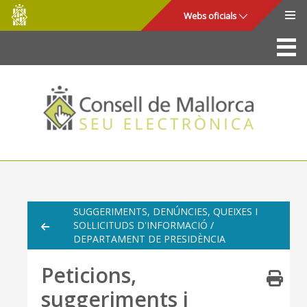
Consell
Salta al contingut principal
Webs oficials
de
Mallorca
La Seu
Consell de Mallorca
Accés i seguretat
Utilitats
Tràmits i serveis
SUGGERIMENTS, DENÚNCIES, QUEIXES I
SOL·LICITUDS D'INFORMACIÓ /
Mapa web
DEPARTAMENT DE PRESIDÈNCIA
Ajuda
Peticions,
suggeriments i