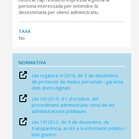
persona interessada per entendre-la
desestimada per silenci administratiu.
TAXA
No
NORMATIVA
Llei orgànica 3/2018, de 5 de desembre,
de protecció de dades personals i garantia
dels drets digitals.
Llei 39/2015, d'1 d'octubre, del
procediment administratiu comú de les
administracions públiques
Llei 19/2013, de 9 de desembre, de
transparència, accés a la informació pública i
bon govern