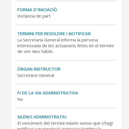
FORMA D'INICIACIÓ
Instància de part
TERMINI PER RESOLDRE I NOTIFICAR
La Secretaria General informa la persona
interessada de les actuacions fetes en el termini
de vint dies hàbils.
CONSELL DE MALLORCA
ÒRGAN INSTRUCTOR
Secretaria General
SEU ELECTRÒNICA
MALLORCA.ES
FI DE LA VIA ADMINISTRATIVA
TRANSPARÈNCIA
No
SILENCI ADMINISTRATIU
El venciment del termini màxim sense que s'hagi
notificat cap resolució expressa legitima la