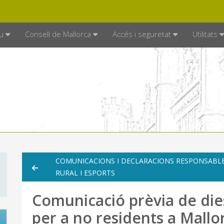
DE MALLORCA
MALLORCA.ES
TRAN
SEU ELECTRÒNICA
u
Consell de Mallorca
Accés i seguretat
Utilitats
COMUNICACIONS I DECLARACIONS RESPONSABLE
RURAL I ESPORTS
Comunicació prèvia de die
per a no residents a Mallo