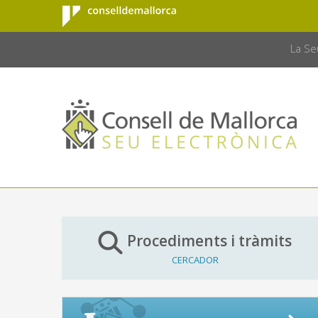
Consell de
Salta al contingut principal
CONSELL 
Mallorca
La Se
Procediments i tràmits
CERCADOR