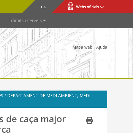
CA
ES
Webs oficials
SPARÈNCIA
Tràmits i serveis
Mapa web
Ajuda
S / DEPARTAMENT DE MEDI AMBIENT, MEDI
s de caça major
rca