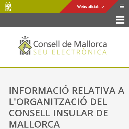
Consell
Salta al contingut principal
Webs oficials
de
Mallorca
La Seu
Consell de Mallorca
Accés i seguretat
Utilitats
Tràmits i serveis
INFORMACIÓ RELATIVA A
Mapa web
L'ORGANITZACIÓ DEL
Ajuda
CONSELL INSULAR DE
MALLORCA