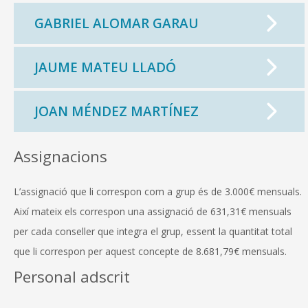
GABRIEL ALOMAR GARAU
JAUME MATEU LLADÓ
JOAN MÉNDEZ MARTÍNEZ
Assignacions
L’assignació que li correspon com a grup és de 3.000€ mensuals.
Així mateix els correspon una assignació de 631,31€ mensuals
per cada conseller que integra el grup, essent la quantitat total
CONSELL DE MALLORCA
que li correspon per aquest concepte de 8.681,79€ mensuals.
Personal adscrit
SEU ELECTRÒNICA
MALLORCA.ES