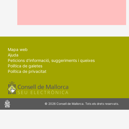
MALLORCA.ES
TRANSPARÈNCIA
Mapa web
Ajuda
Peticions d'informació, suggeriments i queixes
Política de galetes
Política de privacitat
Consell
© 2026 Consell de Mallorca. Tots els drets reservats.
de
Mallorca