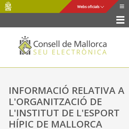
Consell
Salta al contingut principal
Webs oficials
de
Mallorca
La Seu
Consell de Mallorca
Accés i seguretat
Utilitats
Tràmits i serveis
INFORMACIÓ RELATIVA A
Mapa web
L'ORGANITZACIÓ DE
Ajuda
L'INSTITUT DE L'ESPORT
HÍPIC DE MALLORCA