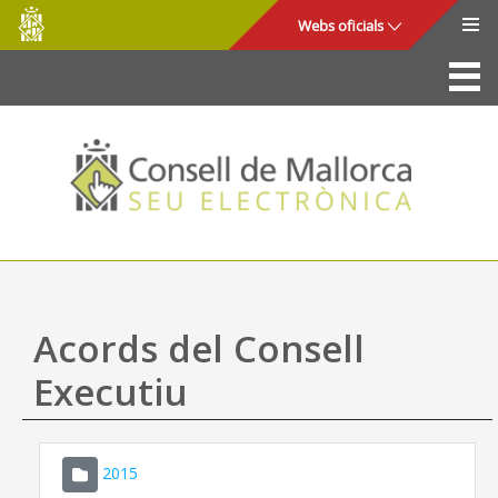
Consell
Salta al contingut principal
Webs oficials
de
Mallorca
La Seu
Consell de Mallorca
Accés i seguretat
Utilitats
Tràmits i serveis
Acords del Consell
Mapa web
Executiu
Ajuda
2015