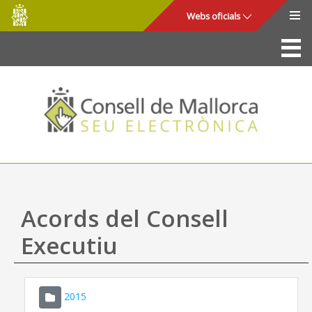
Consell
Salta al contingut principal
Webs oficials
de
Mallorca
La Seu
Consell de Mallorca
Accés i seguretat
Utilitats
Tràmits i serveis
Acords del Consell
Mapa web
Executiu
Ajuda
2015