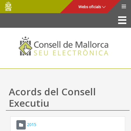
Consell
Salta al contingut principal
Webs oficials
de
Mallorca
La Seu
Consell de Mallorca
Accés i seguretat
Utilitats
Tràmits i serveis
Acords del Consell
Mapa web
Executiu
Ajuda
2015