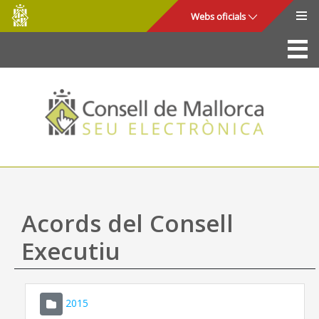
Consell
Salta al contingut principal
Webs oficials
de
Mallorca
La Seu
Consell de Mallorca
Accés i seguretat
Utilitats
Tràmits i serveis
Acords del Consell
Mapa web
Executiu
Ajuda
2015