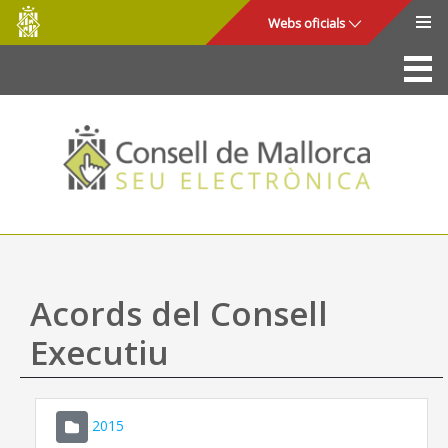
Consell
Salta al contingut principal
Webs oficials
de
Mallorca
La Seu
Consell de Mallorca
Accés i seguretat
Utilitats
Tràmits i serveis
Acords del Consell
Mapa web
Executiu
Ajuda
2015