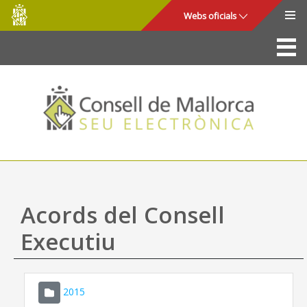
Consell
Salta al contingut principal
Webs oficials
de
Mallorca
La Seu
Consell de Mallorca
Accés i seguretat
Utilitats
Tràmits i serveis
Acords del Consell
Mapa web
Executiu
Ajuda
2015