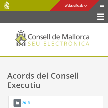
Consell
Salta al contingut principal
Webs oficials
de
Mallorca
La Seu
Consell de Mallorca
Accés i seguretat
Utilitats
Tràmits i serveis
Acords del Consell
Mapa web
Executiu
Ajuda
2015