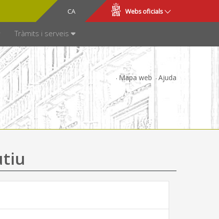
CA
ES
Webs oficials
SPARÈNCIA
Tràmits i serveis
Mapa web
Ajuda
utiu