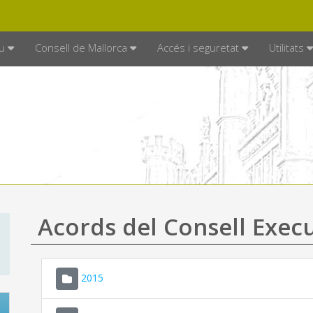
DE MALLORCA
MALLORCA.ES
TRAN
SEU ELECTRÒNICA
u
Consell de Mallorca
Accés i seguretat
Utilitats
Acords del Consell Exec
2015