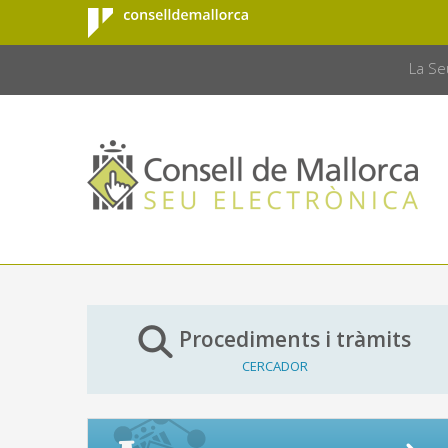
Consell de
Salta al contingut principal
CONSELL 
Mallorca
La Se
Procediments i tràmits
CERCADOR