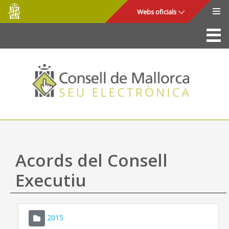
Consell
Salta al contingut principal
Webs oficials
de
Mallorca
La Seu
Consell de Mallorca
Accés i seguretat
Utilitats
Tràmits i serveis
Acords del Consell
Mapa web
Executiu
Ajuda
2015