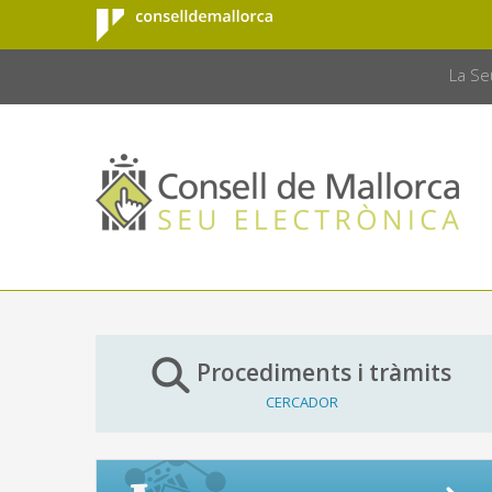
Consell de
Salta al contingut principal
CONSELL 
Mallorca
La Se
Procediments i tràmits
CERCADOR