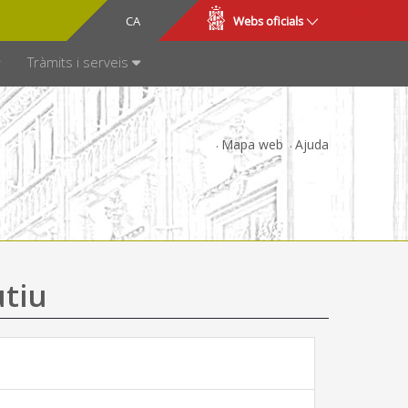
CA
ES
Webs oficials
SPARÈNCIA
Tràmits i serveis
Mapa web
Ajuda
utiu