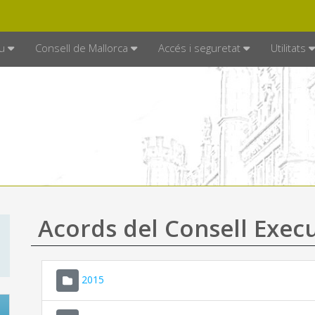
DE MALLORCA
MALLORCA.ES
TRAN
SEU ELECTRÒNICA
u
Consell de Mallorca
Accés i seguretat
Utilitats
Acords del Consell Exec
2015