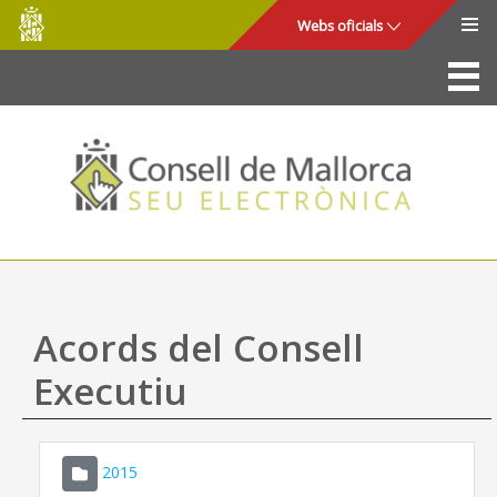
Consell
Salta al contingut principal
Webs oficials
de
Mallorca
La Seu
Consell de Mallorca
Accés i seguretat
Utilitats
Tràmits i serveis
Acords del Consell
Mapa web
Executiu
Ajuda
2015