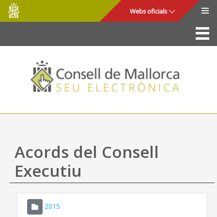
Consell
Salta al contingut principal
Webs oficials
de
Mallorca
La Seu
Consell de Mallorca
Accés i seguretat
Utilitats
Tràmits i serveis
Acords del Consell
Mapa web
Executiu
Ajuda
2015