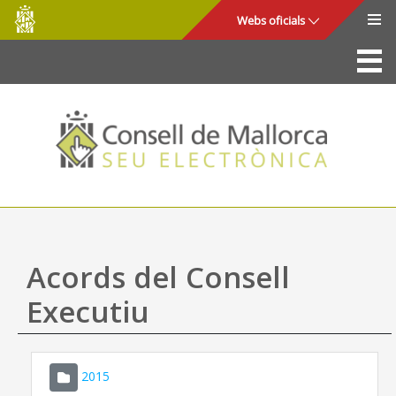
Consell
Salta al contingut principal
Webs oficials
de
Mallorca
La Seu
Consell de Mallorca
Accés i seguretat
Utilitats
Tràmits i serveis
Acords del Consell
Mapa web
Executiu
Ajuda
2015