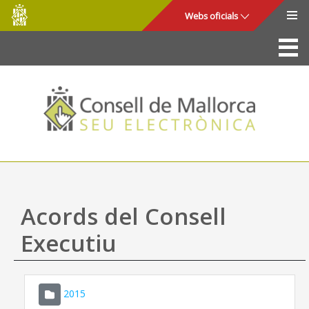
Consell
Salta al contingut principal
Webs oficials
de
Mallorca
La Seu
Consell de Mallorca
Accés i seguretat
Utilitats
Tràmits i serveis
Acords del Consell
Mapa web
Executiu
Ajuda
2015