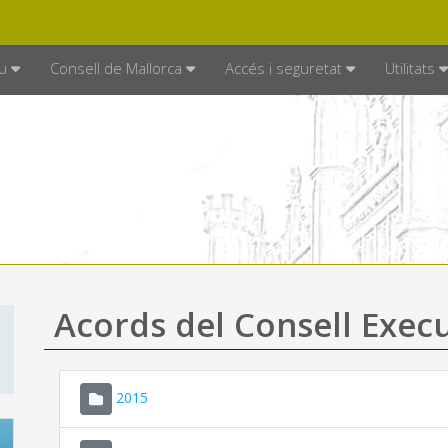
DE MALLORCA
MALLORCA.ES
TRAN
SEU ELECTRÒNICA
u
Consell de Mallorca
Accés i seguretat
Utilitats
Acords del Consell Exec
2015