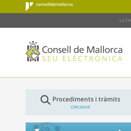
Consell de
Salta al contingut principal
CONSELL 
Mallorca
La Se
Procediments i tràmits
CERCADOR