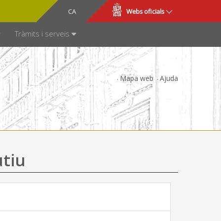
CA
ES
Webs oficials
SPARÈNCIA
Tràmits i serveis
Mapa web
Ajuda
utiu