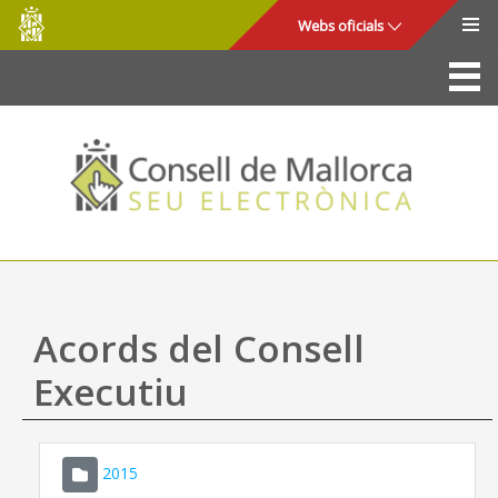
Consell
Salta al contingut principal
Webs oficials
de
Mallorca
La Seu
Consell de Mallorca
Accés i seguretat
Utilitats
Tràmits i serveis
Acords del Consell
Mapa web
Executiu
Ajuda
2015