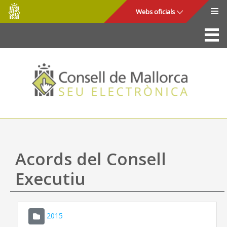
Consell
Salta al contingut principal
Webs oficials
de
Mallorca
La Seu
Consell de Mallorca
Accés i seguretat
Utilitats
Tràmits i serveis
Acords del Consell
Mapa web
Executiu
Ajuda
2015