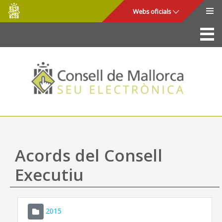
Consell
Salta al contingut principal
Webs oficials
de
Mallorca
La Seu
Consell de Mallorca
Accés i seguretat
Utilitats
Tràmits i serveis
Acords del Consell
Mapa web
Executiu
Ajuda
2015