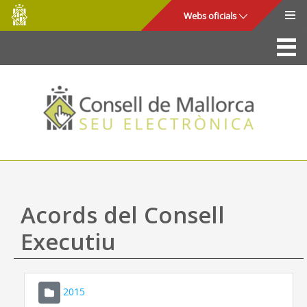
Consell
Salta al contingut principal
Webs oficials
de
Mallorca
La Seu
Consell de Mallorca
Accés i seguretat
Utilitats
Tràmits i serveis
Acords del Consell
Mapa web
Executiu
Ajuda
2015