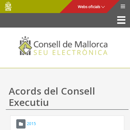
Consell
Salta al contingut principal
Webs oficials
de
Mallorca
La Seu
Consell de Mallorca
Accés i seguretat
Utilitats
Tràmits i serveis
Acords del Consell
Mapa web
Executiu
Ajuda
2015