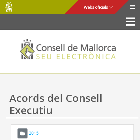
Consell
Salta al contingut principal
Webs oficials
de
Mallorca
La Seu
Consell de Mallorca
Accés i seguretat
Utilitats
Tràmits i serveis
Acords del Consell
Mapa web
Executiu
Ajuda
2015