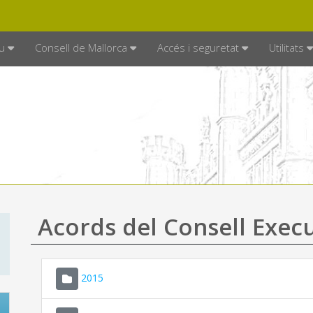
DE MALLORCA
MALLORCA.ES
TRAN
SEU ELECTRÒNICA
u
Consell de Mallorca
Accés i seguretat
Utilitats
Acords del Consell Exec
2015