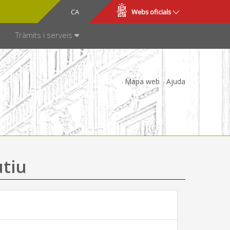
CA
ES
Webs oficials
SPARÈNCIA
Tràmits i serveis
Mapa web
Ajuda
utiu