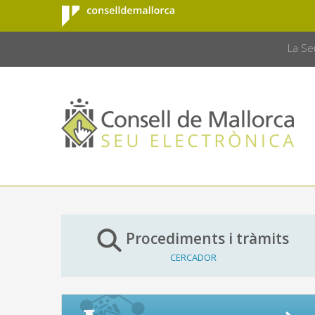
Consell de
Salta al contingut principal
CONSELL 
Mallorca
La Se
Procediments i tràmits
CERCADOR