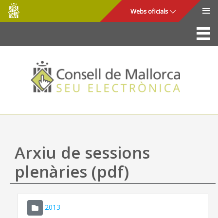
Consell
Salta al contingut principal
Webs oficials
de
Mallorca
La Seu
Consell de Mallorca
Accés i seguretat
Utilitats
Tràmits i serveis
Arxiu de sessions
Mapa web
plenàries (pdf)
Ajuda
2013
CONSELL DE MALLORCA