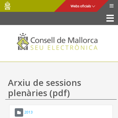
Consell
Salta al contingut principal
Webs oficials
de
Mallorca
La Seu
Consell de Mallorca
Accés i seguretat
Utilitats
Tràmits i serveis
Arxiu de sessions
Mapa web
plenàries (pdf)
Ajuda
2013
CONSELL DE MALLORCA