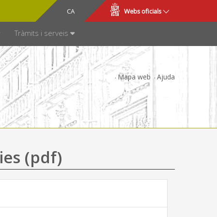
CA
ES
Webs oficials
SPARÈNCIA
Tràmits i serveis
Mapa web
Ajuda
ies (pdf)