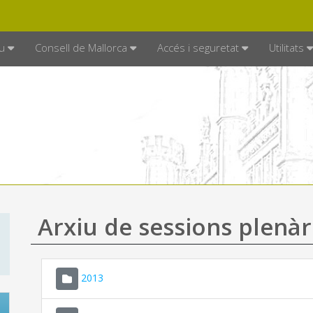
DE MALLORCA
MALLORCA.ES
TRAN
SEU ELECTRÒNICA
u
Consell de Mallorca
Accés i seguretat
Utilitats
Arxiu de sessions plenàr
2013