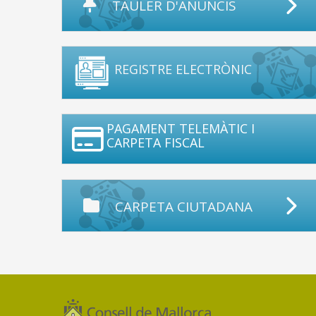
TAULER D'ANUNCIS
REGISTRE ELECTRÒNIC
PAGAMENT TELEMÀTIC I
CARPETA FISCAL
CARPETA CIUTADANA