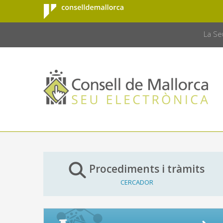
Consell de
Salta al contingut principal
CONSELL 
Mallorca
La Se
Procediments i tràmits
CERCADOR