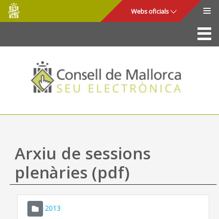
Consell
Salta al contingut principal
Webs oficials
de
Mallorca
La Seu
Consell de Mallorca
Accés i seguretat
Utilitats
Tràmits i serveis
Arxiu de sessions
Mapa web
plenàries (pdf)
Ajuda
2013
CONSELL DE MALLORCA