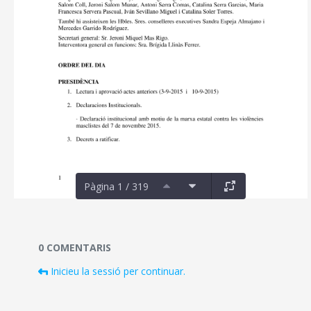
Pàgina 1 / 319
Documents i fitxers multimèdia
0 COMENTARIS
Inicieu la sessió per continuar.