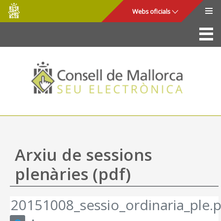
Consell
Salta al contingut principal
Webs oficials
de
Mallorca
La Seu
Consell de Mallorca
Accés i seguretat
Utilitats
Tràmits i serveis
Arxiu de sessions
Mapa web
plenàries (pdf)
Ajuda
20151008_sessio_ordinaria_ple.