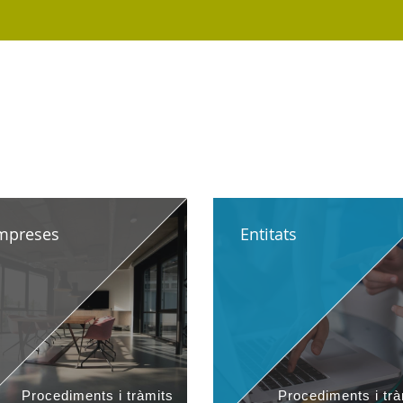
DE MALLORCA
MALLORCA.ES
TRAN
SEU ELECTRÒNICA
mpreses
Entitats
Procediments i tràmits
Procediments i trà