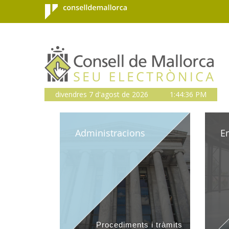
Consell de
Salta al contingut principal
CONSELL 
Mallorca
divendres 7 d'agost de 2026
1:44:36 PM
Administracions
E
Procediments i tràmits