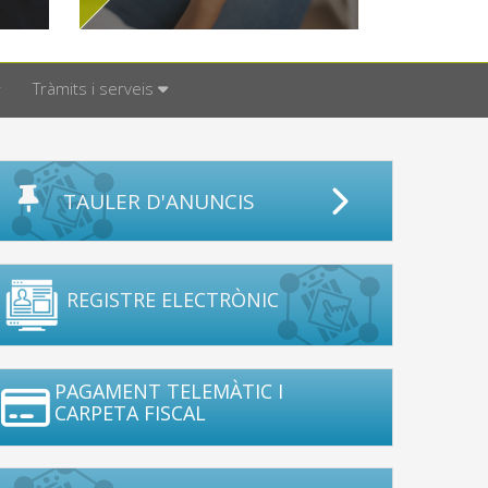
Tràmits i serveis
TAULER D'ANUNCIS
REGISTRE ELECTRÒNIC
PAGAMENT TELEMÀTIC I
CARPETA FISCAL