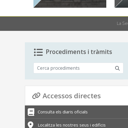
La Se
Procediments i tràmits
Accessos directes
Consulta els diaris oficials
Localitza les nostres seus i edificis