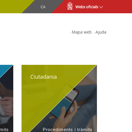
CA
ES
Webs oficials
SPARÈNCIA
Mapa web
Ajuda
Ciutadania
mits
Procediments i tràmits