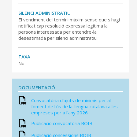
SEU ELECTRÒNICA
SILENCI ADMINISTRATIU
MALLORCA.ES
El venciment del termini màxim sense que s'hagi
notificat cap resolució expressa legitima la
TRANSPARÈNCIA
persona interessada per entendre-la
desestimada per silenci administratiu.
TAXA
No
DOCUMENTACIÓ
Convocatòria d'ajuts de minimis per al
foment de l'ús de la llengua catalana a les
empreses per a l'any 2026
Publicació convocatòria BOIB
Publicació concessions BOIB