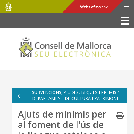
Consell
Salta al contingut principal
Webs oficials
de
Mallorca
La Seu
Consell de Mallorca
Accés i seguretat
Utilitats
Tràmits i serveis
SUBVENCIONS, AJUDES, BEQUES I PREMIS /
DEPARTAMENT DE CULTURA I PATRIMONI
Mapa web
Ajuts de minimis per
Ajuda
al foment de l'ús de