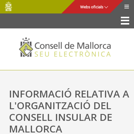
Consell
Salta al contingut principal
Webs oficials
de
Mallorca
La Seu
Consell de Mallorca
Accés i seguretat
Utilitats
Tràmits i serveis
INFORMACIÓ RELATIVA A
Mapa web
L'ORGANITZACIÓ DEL
Ajuda
CONSELL INSULAR DE
MALLORCA