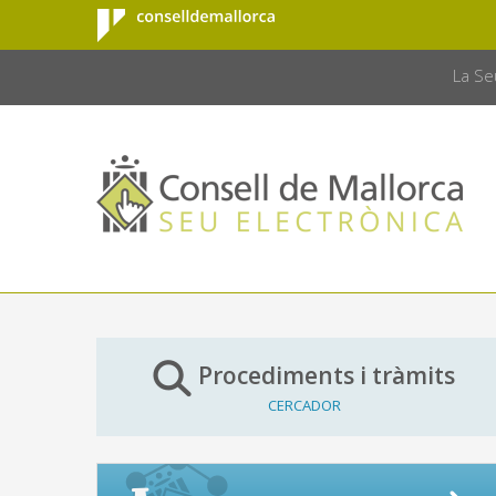
Consell de
Salta al contingut principal
CONSELL 
Mallorca
La Se
Procediments i tràmits
CERCADOR