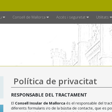
DE MALLORCA
MALLORCA.ES
TRAN
SEU ELECTRÒNICA
u
Consell de Mallorca
Accés i seguretat
Utilitats
Política de privacitat
RESPONSABLE DEL TRACTAMENT
El
Consell Insular de Mallorca
és el responsable del trac
diferents formularis i/o de la bústia de contacte, que es p