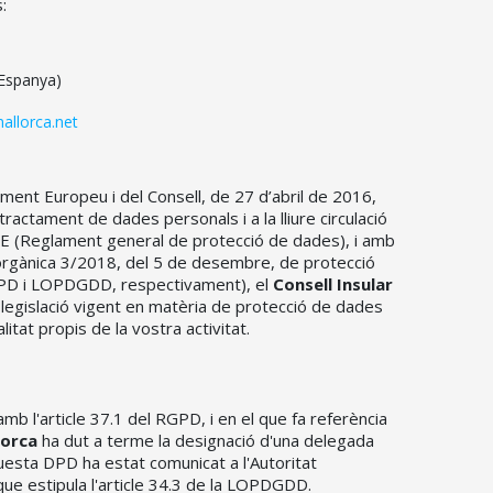
:
(Espanya)
llorca.net
ent Europeu i del Consell, de 27 d’abril de 2016,
 tractament de dades personals i a la lliure circulació
CE (Reglament general de protecció de dades), i amb
i orgànica 3/2018, del 5 de desembre, de protecció
RGPD i LOPDGDD, respectivament), el
Consell Insular
legislació vigent en matèria de protecció de dades
tat propis de la vostra activitat.
mb l'article 37.1 del RGPD, i en el que fa referència
lorca
ha dut a terme la designació d'una delegada
sta DPD ha estat comunicat a l'Autoritat
e estipula l'article 34.3 de la LOPDGDD.