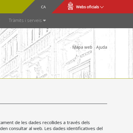
CA
ES
Webs oficials
SPARÈNCIA
Tràmits i serveis
Mapa web
Ajuda
tament de les dades recollides a través dels
oden consultar al web. Les dades identificatives del