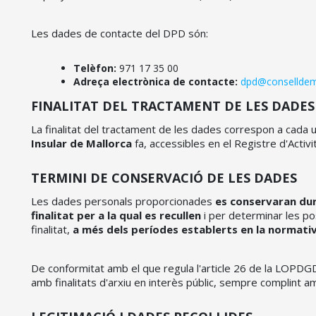
Les dades de contacte del DPD són:
Telèfon:
971 17 35 00
Adreça electrònica de contacte:
dpd@conselldema
FINALITAT DEL TRACTAMENT DE LES DADE
La finalitat del tractament de les dades correspon a cada 
Insular de Mallorca
fa, accessibles en el Registre d'Activi
TERMINI DE CONSERVACIÓ DE LES DADES
Les dades personals proporcionades
es conservaran dur
finalitat per a la qual es recullen
i per determinar les po
finalitat,
a més dels períodes establerts en la normati
De conformitat amb el que regula l'article 26 de la LOPDGDD
amb finalitats d'arxiu en interès públic, sempre complint a