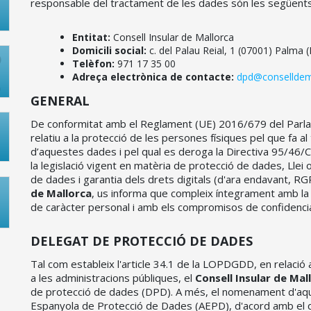
responsable del tractament de les dades són les següents
Entitat:
Consell Insular de Mallorca
Domicili social:
c. del Palau Reial, 1 (07001) Palma 
Telèfon:
971 17 35 00
Adreça electrònica de contacte:
dpd@conselldema
GENERAL
De conformitat amb el Reglament (UE) 2016/679 del Parlam
relatiu a la protecció de les persones físiques pel que fa al
d’aquestes dades i pel qual es deroga la Directiva 95/46/
la legislació vigent en matèria de protecció de dades, Lle
de dades i garantia dels drets digitals (d'ara endavant, 
de Mallorca
, us informa que compleix íntegrament amb la 
de caràcter personal i amb els compromisos de confidenciali
DELEGAT DE PROTECCIÓ DE DADES
Tal com estableix l'article 34.1 de la LOPDGDD, en relació a
a les administracions públiques, el
Consell Insular de Mal
de protecció de dades (DPD). A més, el nomenament d'aque
Espanyola de Protecció de Dades (AEPD), d'acord amb el qu