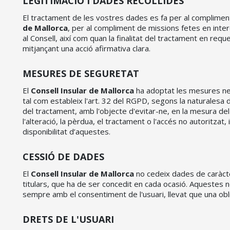
LEGITIMACIÓ I DADES RECOLLIDES
El tractament de les vostres dades es fa per al compliment
de Mallorca
, per al compliment de missions fetes en interè
al Consell, així com quan la finalitat del tractament en req
mitjançant una acció afirmativa clara.
MESURES DE SEGURETAT
El
Consell Insular de Mallorca
ha adoptat les mesures nec
tal com estableix l'art. 32 del RGPD, segons la naturalesa 
del tractament, amb l'objecte d'evitar-ne, en la mesura del
l'alteració, la pèrdua, el tractament o l'accés no autoritzat, i g
disponibilitat d’aquestes.
CESSIÓ DE DADES
El
Consell Insular de Mallorca
no cedeix dades de caràct
titulars, que ha de ser concedit en cada ocasió. Aquestes 
sempre amb el consentiment de l'usuari, llevat que una obli
DRETS DE L'USUARI