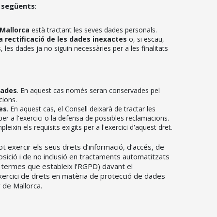
 següents
:
 Mallorca
està tractant les seves dades personals.
la rectificació de les dades inexactes
o, si escau,
 les dades ja no siguin necessàries per a les finalitats
dades
. En aquest cas només seran conservades pel
cions.
es
. En aquest cas, el Consell deixarà de tractar les
per a l'exercici o la defensa de possibles reclamacions.
leixin els requisits exigits per a l'exercici d'aquest dret.
 exercir els seus drets d’informació, d’accés, de
oposició i de no inclusió en tractaments automatitzats
els termes que estableix l’RGPD) davant el
xercici de drets en matèria de protecció de dades
r de Mallorca.