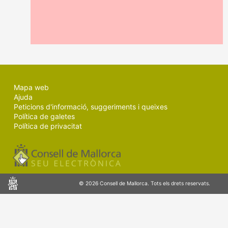
MALLORCA.ES
TRANSPARÈNCIA
Mapa web
Ajuda
Peticions d'informació, suggeriments i queixes
Política de galetes
Política de privacitat
Consell
© 2026 Consell de Mallorca. Tots els drets reservats.
de
Mallorca